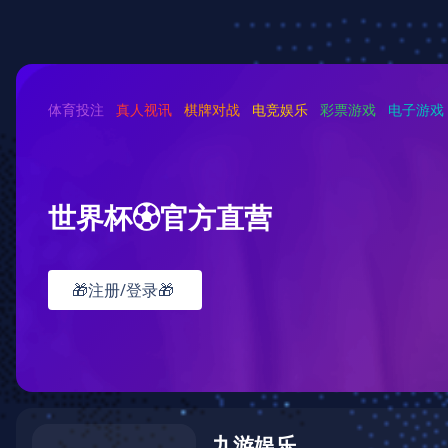
ag登录官网
带您畅享全
专业平台，数据精准，
高清直播
覆盖热
聚焦足球、篮球、电竞等赛事，
每日内
极速访问
下载APP