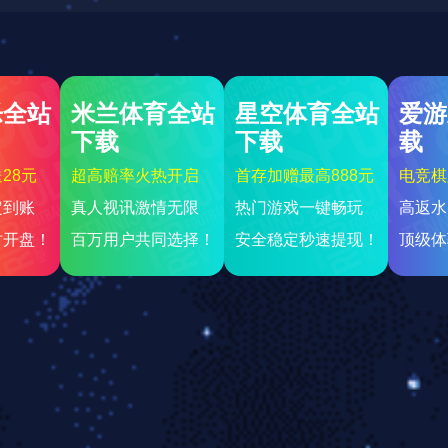
色的重要性
的位置不仅仅是组织进攻，更承担着领导全队和调动场上节奏的
够快速判断局势并做出决策。因此，一个优秀的控卫能直接影响
的发展，越来越多的球队开始重视控卫在防守端的作用。一个防
从而减轻其他队员在防守端的压力。这种双向价值使得控卫在整
进时，斯通明确表示希望找到那些既能组织进攻又具备一定防守
不同情况下都能保持竞争力。这一策略将极大提升球队整体实力
力为何关键
赛不可或缺的一环。在高水平比赛中，往往是细节决定胜负，而