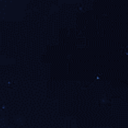
下一篇：
14岁女篮小将李超然获德州理工大