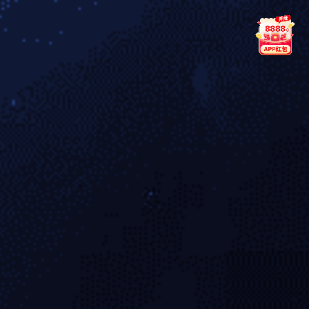
，他们可能成为未来不
，以便为长远发展打下
于强化控制权及提高整队
法论，这无疑将在接下
成为决定成败的重要因