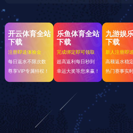
有益借鉴。
1、控卫角
在现代篮球中，控卫
好的球商和视野，能
出最佳状态。
此外，随着战术体系
限制对方后场核心，
要。
因此，在进行人员引
选手，以确保球队在
2、防守能
首先，防守是赢得比