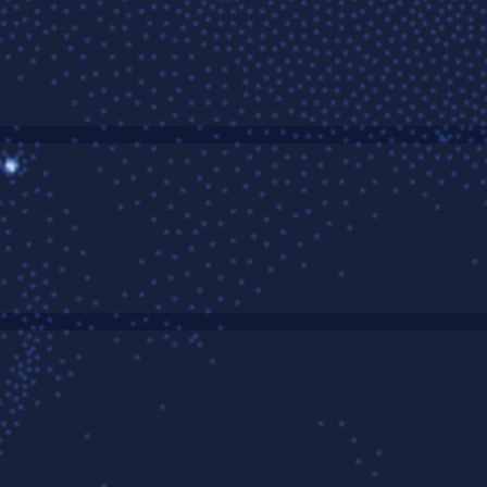
补强方向寻找具备防守和投射
2026-06-30 19:06
39 次阅读
首页
/
体育看点
控卫位置的补强已成为许多球队策略的重要组成部分。特别是斯
秀防守能力的球员上，还强调了投射能力的重要性。本文将从四
考，包括控卫的角色定位、防守能力的重要性、投射能力对球队
过这些分析，可以更全面地理解斯通所倡导的控卫补强战略，并